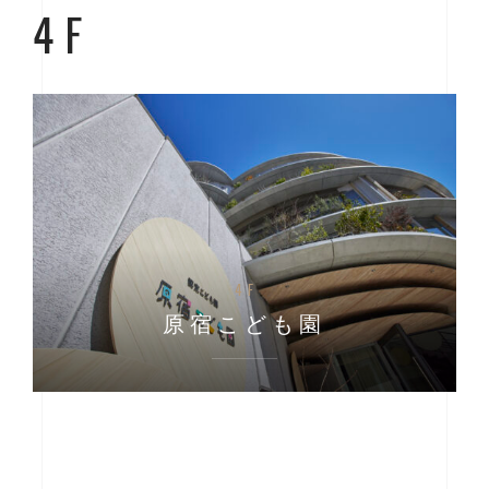
4F
4F
原宿こども園